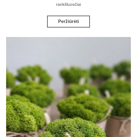
rankšluosčiai
Peržiūrėti