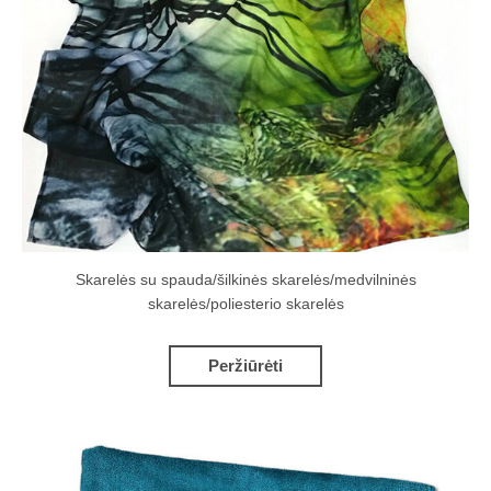
Skarelės su spauda/šilkinės skarelės/medvilninės
skarelės/poliesterio skarelės
Peržiūrėti