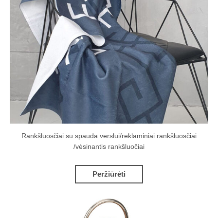
Rankšluosčiai su spauda verslui/reklaminiai rankšluosčiai
/vėsinantis rankšluočiai
Peržiūrėti