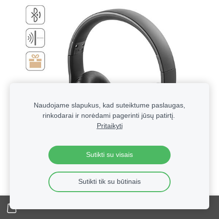
Naudojame slapukus, kad suteiktume paslaugas,
rinkodarai ir norėdami pagerinti jūsų patirtį.
Pritaikyti
Sutikti su visais
Sutikti tik su būtinais
Technologinės verslo dovanos su logotipu | Reklaminė
elektronika