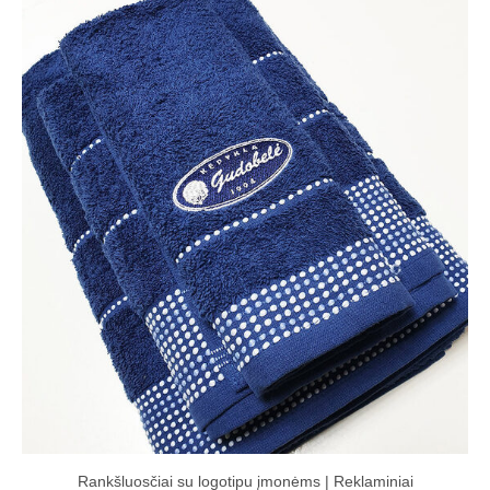
Rankšluosčiai su logotipu įmonėms | Reklaminiai