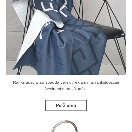
Rankšluosčiai su spauda verslui/reklaminiai rankšluosčiai
/vėsinantis rankšluočiai
Peržiūrėti