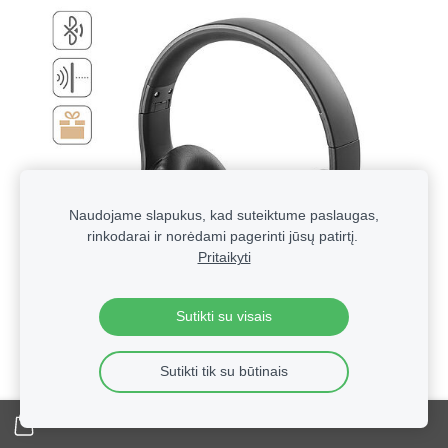
Naudojame slapukus, kad suteiktume paslaugas,
rinkodarai ir norėdami pagerinti jūsų patirtį.
Pritaikyti
Sutikti su visais
Sutikti tik su būtinais
Technologinės verslo dovanos su logotipu | Reklaminė
elektronika