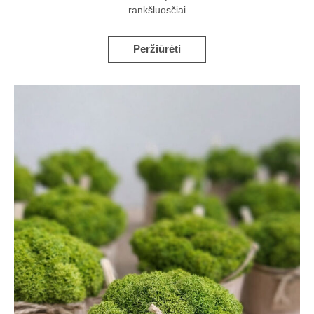
rankšluosčiai
Peržiūrėti