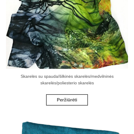
Skarelės su spauda/šilkinės skarelės/medvilninės
skarelės/poliesterio skarelės
Peržiūrėti