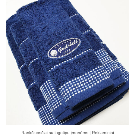
Rankšluosčiai su logotipu įmonėms | Reklaminiai