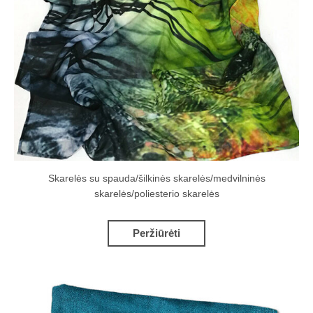
Skarelės su spauda/šilkinės skarelės/medvilninės
skarelės/poliesterio skarelės
Peržiūrėti