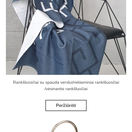
Rankšluosčiai su spauda verslui/reklaminiai rankšluosčiai
/vėsinantis rankšluočiai
Peržiūrėti