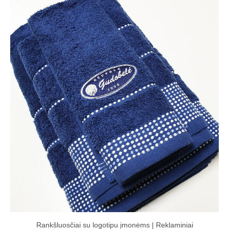
Rankšluosčiai su logotipu įmonėms | Reklaminiai