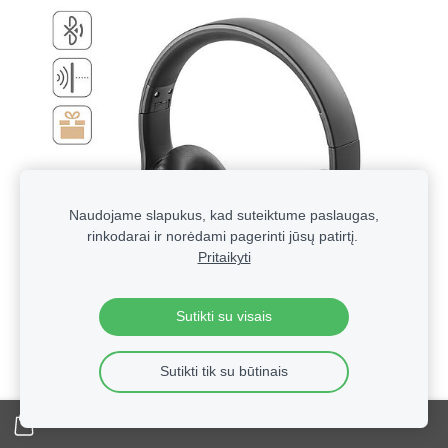
Naudojame slapukus, kad suteiktume paslaugas,
rinkodarai ir norėdami pagerinti jūsų patirtį.
Pritaikyti
Sutikti su visais
Sutikti tik su būtinais
Technologinės verslo dovanos su logotipu | Reklaminė
elektronika