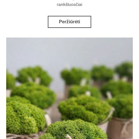
rankšluosčiai
Peržiūrėti