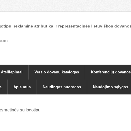
otipu, reklaminė atributika ir reprezentacinės lietuviškos dova
.com
Atsiliepimai
Verslo dovanų katalogas
Konferencijų dovanos
ą
Apie mus
Naudingos nuorodos
Naudojimo sąlygos
smetinės su logotipu