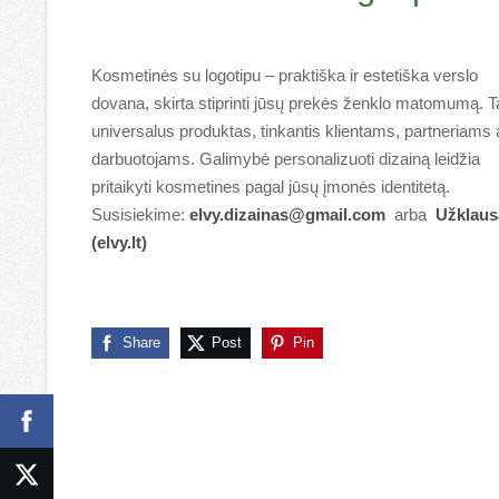
Kosmetinės su logotipu – praktiška ir estetiška verslo
dovana, skirta stiprinti jūsų prekės ženklo matomumą. T
universalus produktas, tinkantis klientams, partneriams 
darbuotojams. Galimybė personalizuoti dizainą leidžia
pritaikyti kosmetines pagal jūsų įmonės identitetą.
Susisiekime:
elvy.dizainas@gmail.com
arba
Užklaus
(elvy.lt)
Share
Post
Pin