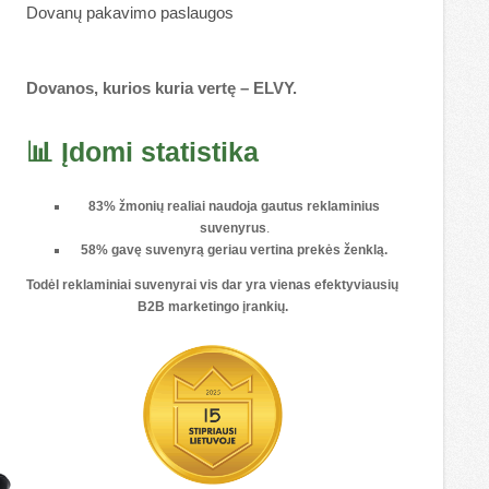
Dovanų pakavimo paslaugos
Dovanos, kurios kuria vertę – ELVY.
📊 Įdomi statistika
83% žmonių realiai naudoja gautus reklaminius
suvenyrus
.
58% gavę suvenyrą geriau vertina prekės ženklą.
Todėl reklaminiai suvenyrai vis dar yra vienas
efektyviausių
B2B marketingo įrankių
.