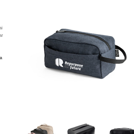
ai
ar
a